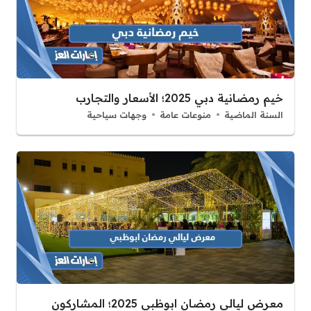
خيم رمضانية دبي 2025؛ الأسعار والتجارب
السنة الماضية
منوعات عامة
وجهات سياحية
معرض ليالي رمضان ابوظبي 2025؛ المشاركون