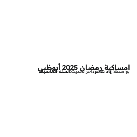
امساكية رمضان 2025 أبوظبي
بواسطة
إباء شحود
آخر تحديث
السنة الماضية