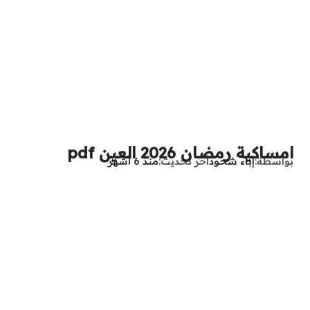
امساكية رمضان 2026 العين pdf
بواسطة
إباء شحود
آخر تحديث
منذ 6 أشهر