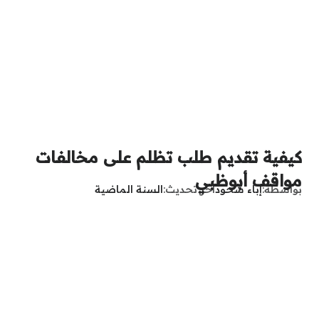
كيفية تقديم طلب تظلم على مخالفات
مواقف أبوظبي
بواسطة
إباء شحود
آخر تحديث
السنة الماضية