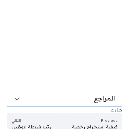
المراجع
شارك
Previous
التالي
كيفية استخراج رخصة
رتب شرطة ابوظبي