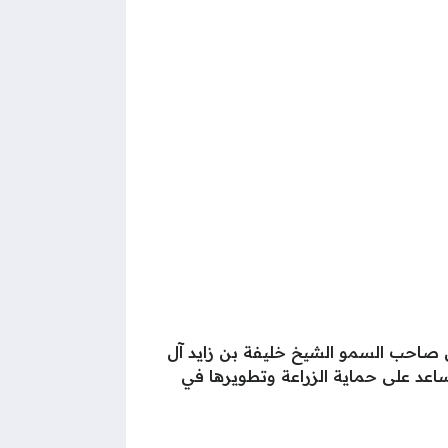
2م، وذلك بعد أن تم تأسيسها بأمر من صاحب السمو الشيخ خليفة بن زايد آل
ساعد على حماية الزراعة وتطويرها في