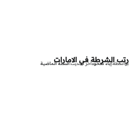
رتب الشرطة في الامارات
بواسطة
إباء شحود
آخر تحديث
السنة الماضية