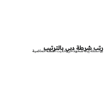
رتب شرطة دبي بالترتيب
بواسطة
إباء شحود
آخر تحديث
السنة الماضية