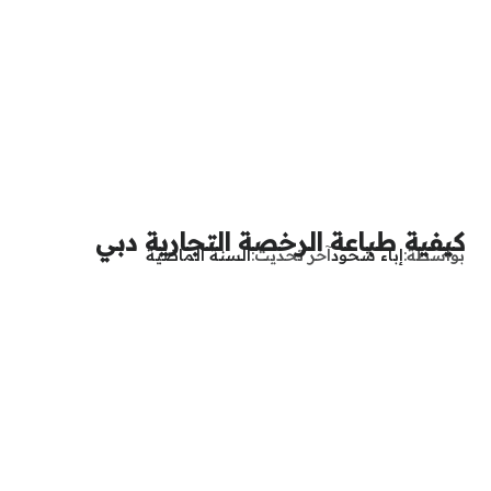
كيفية طباعة الرخصة التجارية دبي
بواسطة
إباء شحود
آخر تحديث
السنة الماضية