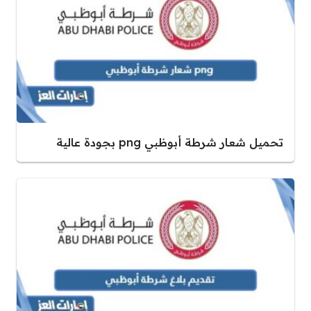
تحميل شعار شرطة أبوظبي png بجودة عالية