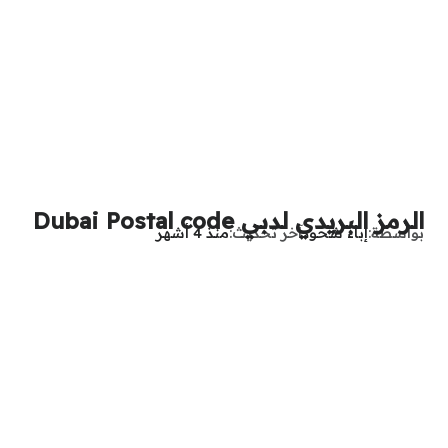
الرمز البريدي لدبي Dubai Postal code
بواسطة
إباء شحود
آخر تحديث
منذ 4 أشهر