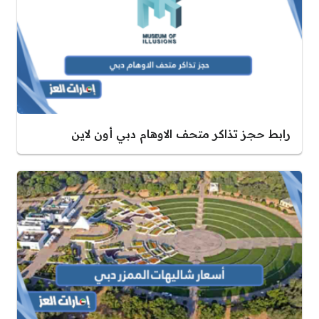
رابط حجز تذاكر متحف الاوهام دبي أون لاين