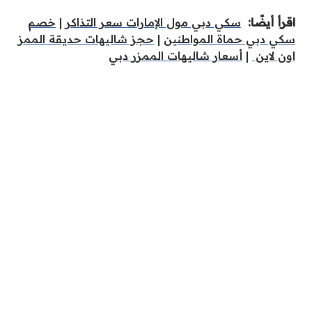
اقرأ أيضًا:
سكي دبي مول الإمارات سعر التذاكر
|
خصم
سكي دبي حماة المواطنين
|
حجز شاليهات حديقة الممز
اون لاين
|
أسعار شاليهات الممزر دبي