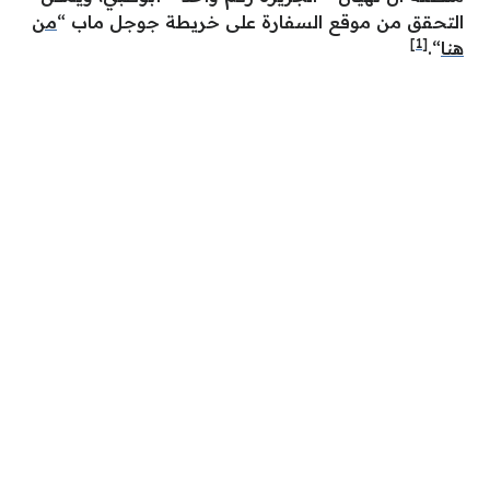
التحقق من موقع السفارة على خريطة جوجل ماب “
من
[1]
هنا
“.