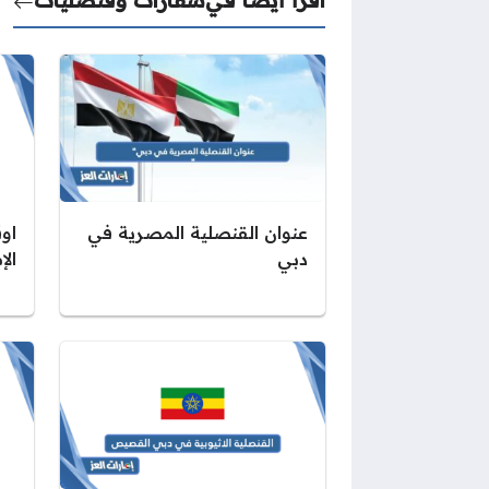
اقرأ أيضًا في
سفارات وقنصليات
عنوان القنصلية المصرية في
او
دبي
الإم