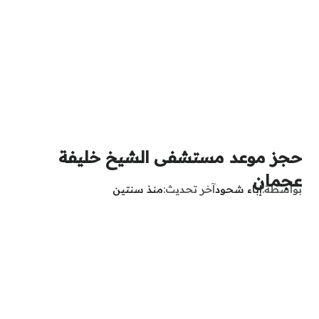
حجز موعد مستشفى الشيخ خليفة
عجمان
بواسطة
إباء شحود
آخر تحديث
منذ سنتين