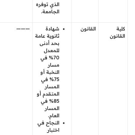
الذي توفره
الجامعة.
كلية
القانون
شهادة
———
القانون
ثانوية عامة
بحد أدنى
للمعدل
70% في
مسار
النخبة أو
75% في
المسار
المتقدم أو
85% في
المسار
العام.
النجاح في
اختبار