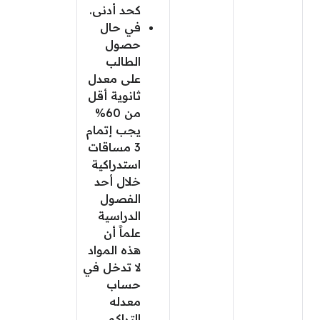
كحد أدنى.
في حال
حصول
الطالب
على معدل
ثانوية أقل
من 60%
يجب إتمام
3 مساقات
استدراكية
خلال أحد
الفصول
الدراسية
علماََ أن
هذه المواد
لا تدخل في
حساب
معدله
التراكمي