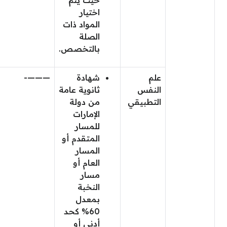
حيث يتم
اختيار
المواد ذات
الصلة
بالتخصص.
علم
شهادة
———-
النفس
ثانوية عامة
التطبيقي
من دولة
الإمارات
للمسار
المتقدم أو
المسار
العام أو
مسار
النخبة
بمعدل
60% كحد
أدنى أو