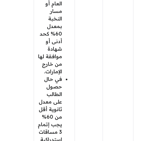
العام أو
مسار
النخبة
بمعدل
60% كحد
أدنى أو
شهادة
موافقة لها
من خارج
الإمارات.
في حال
حصول
الطالب
على معدل
ثانوية أقل
من 60%
يجب إتمام
3 مساقات
استدراكية