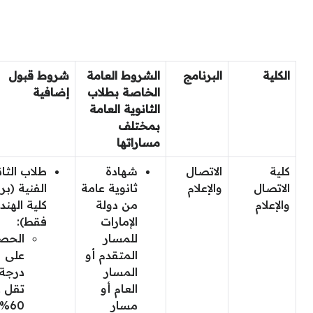
الكلية
البرنامج
الشروط العامة
شروط قبول
الخاصة بطلاب
إضافية
الثانوية العامة
بمختلف
مساراتها
كلية
الاتصال
شهادة
طلاب الثان
الاتصال
والإعلام
ثانوية عامة
الفنية (بر
والإعلام
من دولة
كلية الهن
الإمارات
فقط):
للمسار
الحص
المتقدم أو
على
المسار
درجة 
العام أو
تقل 
مسار
0%