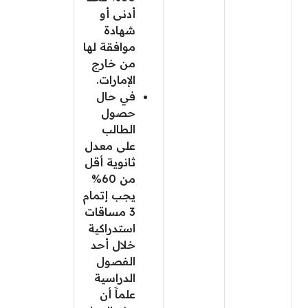
أدنى أو
شهادة
موافقة لها
من خارج
الإمارات.
في حال
حصول
الطالب
على معدل
ثانوية أقل
من 60%
يجب إتمام
3 مساقات
استدراكية
خلال أحد
الفصول
الدراسية
علماََ أن