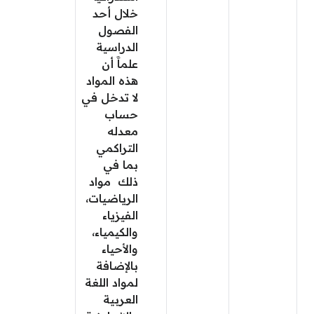
خلال أحد
الفصول
الدراسية
علماََ أن
هذه المواد
لا تدخل في
حساب
معدله
التراكمي
بما في
ذلك مواد
الرياضيات،
الفيزياء
والكيمياء،
والأحياء
بالإضافة
لمواد اللغة
العربية