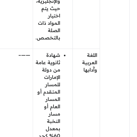
والإنجليزية،
حيث يتم
اختيار
المواد ذات
الصلة
بالتخصص.
اللغة
شهادة
——–
العربية
ثانوية عامة
وآدابها
من دولة
الإمارات
للمسار
المتقدم أو
المسار
العام أو
مسار
النخبة
بمعدل
60% كحد