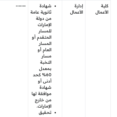
كلية
إدارة
شهادة
——–
الأعمال
الأعمال
ثانوية عامة
من دولة
الإمارات
للمسار
المتقدم أو
المسار
العام أو
مسار
النخبة
بمعدل
60% كحد
أدنى أو
شهادة
موافقة لها
من خارج
الإمارات.
تحقيق