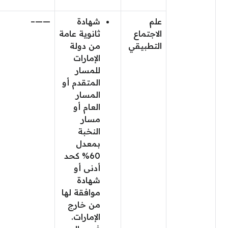
علم
شهادة
——–
الاجتماع
ثانوية عامة
التطبيقي
من دولة
الإمارات
للمسار
المتقدم أو
المسار
العام أو
مسار
النخبة
بمعدل
60% كحد
أدنى أو
شهادة
موافقة لها
من خارج
الإمارات.