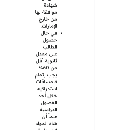
شهادة
موافقة لها
من خارج
الإمارات.
في حال
حصول
الطالب
على معدل
ثانوية أقل
من 60%
يجب إتمام
3 مساقات
استدراكية
خلال أحد
الفصول
الدراسية
علماََ أن
هذه المواد