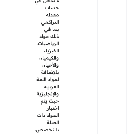
لا تدخل في
حساب
معدله
التراكمي
بما في
ذلك مواد
الرياضيات،
الفيزياء
والكيمياء،
والأحياء،
بالإضافة
لمواد اللغة
العربية
والإنجليزية
حيث يتم
اختيار
المواد ذات
الصلة
بالتخصص.