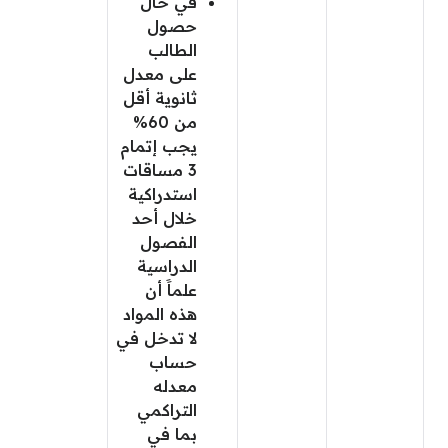
في حال
حصول
الطالب
على معدل
ثانوية أقل
من 60%
يجب إتمام
3 مساقات
استدراكية
خلال أحد
الفصول
الدراسية
علماََ أن
هذه المواد
لا تدخل في
حساب
معدله
التراكمي
بما في