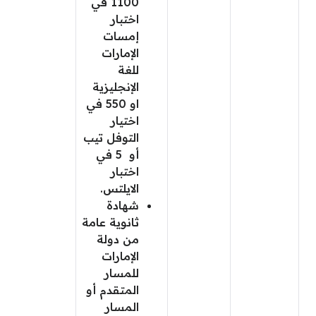
1100 في
اختبار
إمسات
الإمارات
للغة
الإنجليزية
او 550 في
اختيار
التوفل تيب
أو 5 في
اختبار
الايلتس.
شهادة
ثانوية عامة
من دولة
الإمارات
للمسار
المتقدم أو
المسار