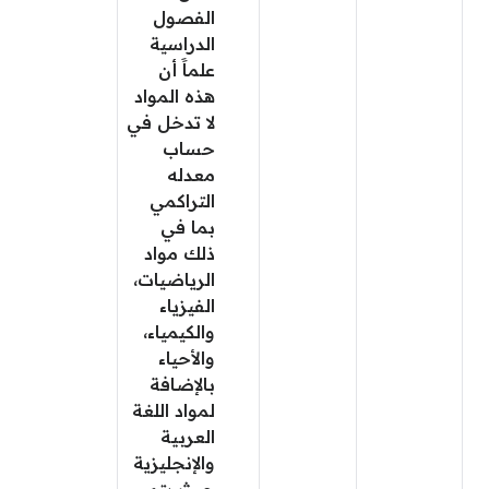
الفصول
الدراسية
علماََ أن
هذه المواد
لا تدخل في
حساب
معدله
التراكمي
بما في
ذلك مواد
الرياضيات،
الفيزياء
والكيمياء،
والأحياء
بالإضافة
لمواد اللغة
العربية
والإنجليزية