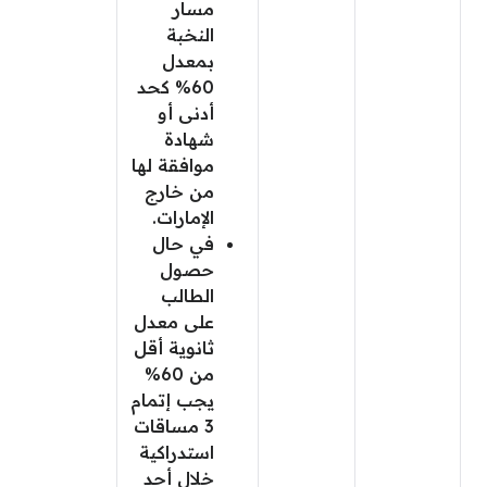
مسار
النخبة
بمعدل
60% كحد
أدنى أو
شهادة
موافقة لها
من خارج
الإمارات.
في حال
حصول
الطالب
على معدل
ثانوية أقل
من 60%
يجب إتمام
3 مساقات
استدراكية
خلال أحد