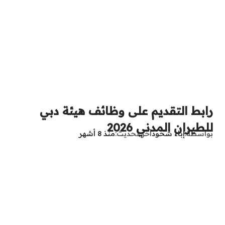
رابط التقديم على وظائف هيئة دبي
للطيران المدني 2026
بواسطة
إباء شحود
آخر تحديث
منذ 8 أشهر