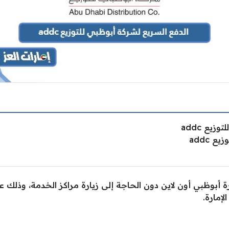
يع addc
 addc
رة أبوظبي أون لاين دون الحاجة إلى زيارة مراكز الخدمة، وذلك ع
لإمارة.