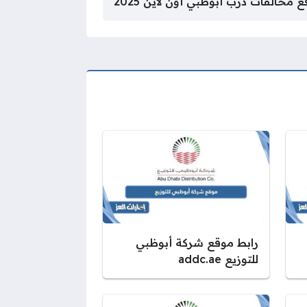
 مخالفات درب أبوظبي أون لاين 2025
رابط موقع شركة أبوظبي
للتوزيع addc.ae