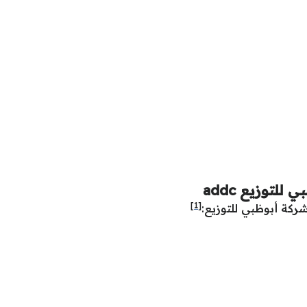
لتوزيع addc
[1]
ركة أبوظبي للتوزيع: