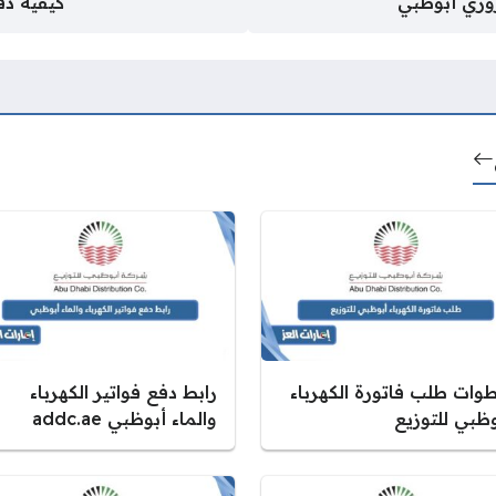
روري أبوظبي
كيفية دفع
وات طلب فاتورة الكهرباء
رابط دفع فواتير الكهرباء
وظبي للتوزيع
والماء أبوظبي addc.ae