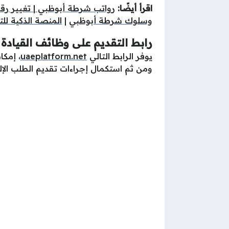
اقرأ أيضًا:
رواتب شرطة أبوظبي
|
تغيير رق
وسلوك شرطة أبوظبي
|
المنصة الذكية ل
رابط التقديم على وظائف القيادة
يوفر الرابط التالي
uaeplatform.net
، إمكا
ومن ثم استكمال إجراءات تقديم الطلب الإلكت