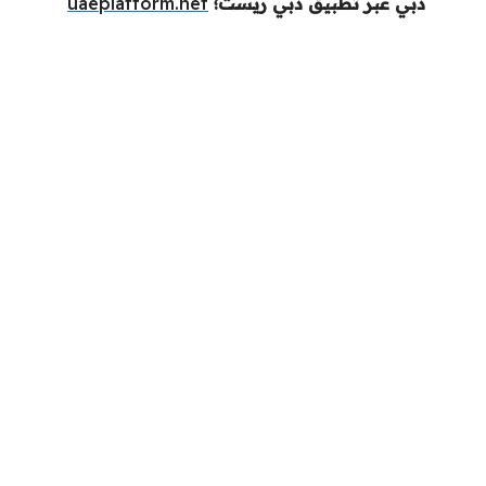
دبي عبر تطبيق دبي ريست؛
uaeplatform.net